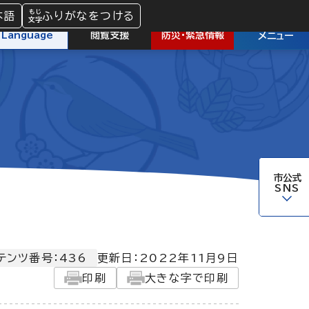
本語
ふりがなをつける
防災
・
緊急情報
Language
閲覧支援
メニュー
市公式
SNS
テンツ番号：436
更新日：
2022年11月9日
印刷
大きな字で印刷