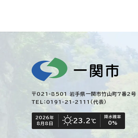
〒021-8501 岩手県一関市竹山町7番2号
TEL：0191-21-2111（代表）
降水確率
2026年
今日の日付
今日の天気
23.2
℃
0
%
8月8日
晴れ