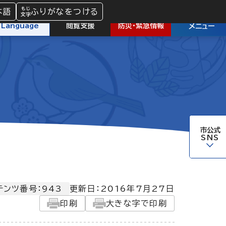
本語
ふりがなをつける
防災
・
緊急情報
Language
閲覧支援
メニュー
市公式
SNS
テンツ番号：943
更新日：
2016年7月27日
印刷
大きな字で印刷