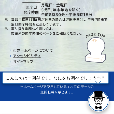
月曜日～金曜日
開庁日
（祝日、年末年始を除く）
開庁時間
午前8時30分～午後5時15分
毎週月曜日（月曜日が休日の場合は翌開庁日）は、午後7時まで
窓口開庁時間を延長しています。
取り扱う業務など詳しくは、
市役所の開庁時間のページ
をご確認ください。
市ホームページについて
アクセシビリティ
サイトマップ
© Ichinoseki-city. All rights reserved.
当ホームページで使用しているすべてのデータの
無断転載を禁じます。