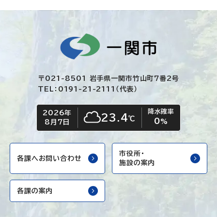
〒021-8501 岩手県一関市竹山町7番2号
TEL：0191-21-2111（代表）
降水確率
2026年
今日の日付
今日の天気
23.4
℃
0
くもり
%
8月7日
市役所・
各課へお問い合わせ
施設の案内
各課の案内