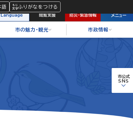
本語
ふりがなをつける
防災
・
緊急情報
Language
閲覧支援
メニュー
市の魅力・観光
市政情報
市公式
SNS