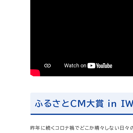
ふるさとCM大賞 in I
昨年に続くコロナ禍でどこか晴々しない日々