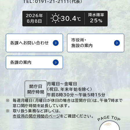
TEL：0191-21-2111（代表）
降水確率
2026年
今日の日付
今日の天気
30.4
℃
25
晴れ
%
8月8日
市役所・
各課へお問い合わせ
施設の案内
各課の案内
月曜日～金曜日
開庁日
（祝日、年末年始を除く）
開庁時間
午前8時30分～午後5時15分
毎週月曜日（月曜日が休日の場合は翌開庁日）は、午後7時まで
窓口開庁時間を延長しています。
取り扱う業務など詳しくは、
市役所の開庁時間のページ
をご確認ください。