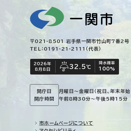
〒021-8501 岩手県一関市竹山町7番2号
TEL：0191-21-2111（代表）
降水確率
2026年
今日の日付
今日の天気
32.5
℃
100
%
8月8日
雨
開庁日
月曜日～金曜日
（祝日、年末年始
開庁時間
午前8時30分～午後5時15分
市ホームページについて
アクセシビリティ