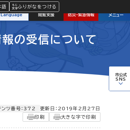
本語
ふりがなをつける
防災
・
緊急情報
Language
閲覧支援
メニュー
情報の受信について
市公式
SNS
テンツ番号：372
更新日：
2019年2月27日
印刷
大きな字で印刷