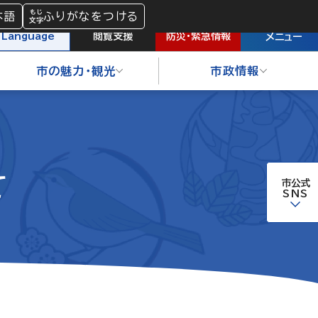
本語
ふりがなをつける
防災
・
緊急情報
Language
閲覧支援
メニュー
市の魅力・観光
市政情報
て
市公式
SNS