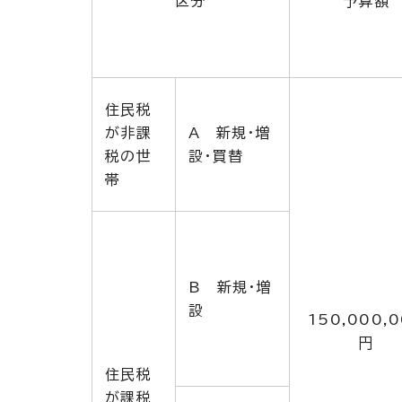
区分
予算額
住民税
が非課
A 新規・増
税の世
設・買替
帯
B 新規・増
設
150,000,
円
住民税
が課税