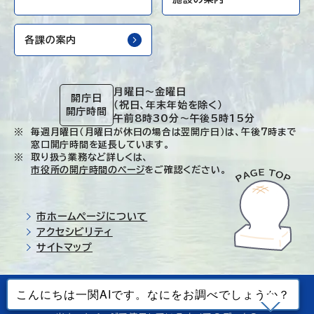
各課の案内
月曜日～金曜日
開庁日
（祝日、年末年始を除く）
開庁時間
午前8時30分～午後5時15分
毎週月曜日（月曜日が休日の場合は翌開庁日）は、午後7時まで
窓口開庁時間を延長しています。
取り扱う業務など詳しくは、
市役所の開庁時間のページ
をご確認ください。
市ホームページについて
アクセシビリティ
サイトマップ
© Ichinoseki-city. All rights reserved.