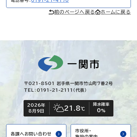
電話番号：
0191-21-4170
前のページへ戻る
ホームに戻る
〒021-8501 岩手県一関市竹山町7番2号
TEL：0191-21-2111（代表）
降水確率
2026年
今日の日付
今日の天気
21.8
℃
0
晴れ時々くもり
%
8月9日
市役所・
各課へお問い合わせ
施設の案内