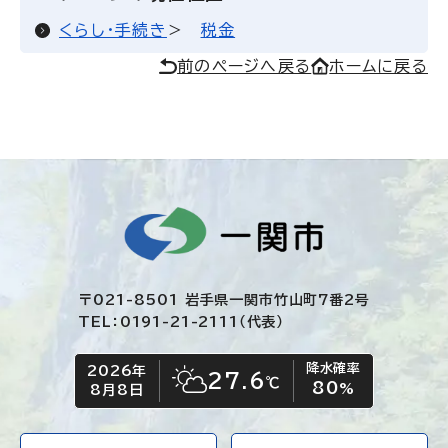
くらし・手続き
税金
前のページへ戻る
ホームに戻る
〒021-8501 岩手県一関市竹山町7番2号
TEL：0191-21-2111（代表）
降水確率
2026年
今日の日付
今日の天気
27.6
℃
80
晴れ時々くもり
%
8月8日