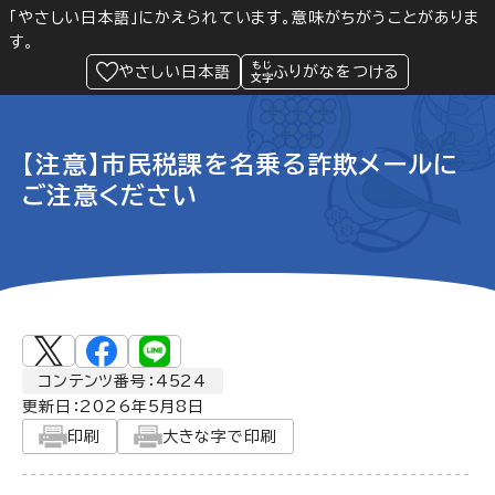
「やさしい日本語」にかえられています。意味がちがうことがありま
す。
防災
Language
閲覧支援
メニュー
緊急情報
やさしい日本語
ふりがなをつける
【注意】市民税課を名乗る詐欺メールに
ご注意ください
コンテンツ番号：4524
更新日：
2026年5月8日
印刷
大きな字で印刷