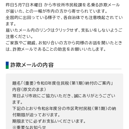
昨日５月７日木曜日 から市役所市民税課を名乗る詐欺メール
が届いた、との一報が市内の方から寄せられています。
全国的に出回っている様子で、各自治体でも注意喚起されてい
ます。
届いたメール内のリンクはクリックせず、支払いをしないようご
注意ください。
ご家族やご親戚、お知り合いの方から同様のお話を聞いたとき
は、詐欺メールであることの助言をお願いいたします。
詐欺メールの内容
題名「（重要）令和8年度住民税（第1期）納付のご案内」
内容（原文のまま）
常日より市政にご協力いただき、誠にありがとうござい
ます。
下記のとおり令和８年度分の市区町村民税（第１期）の納
付期限が迫っております。
期限までに必ずお支払いくださいます。
※重要なお知らせ