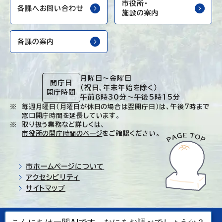
市役所・
各課へお問い合わせ
施設の案内
各課の案内
月曜日～金曜日
開庁日
（祝日、年末年始を除く）
開庁時間
午前8時30分～午後5時15分
毎週月曜日（月曜日が休日の場合は翌開庁日）は、午後7時まで
窓口開庁時間を延長しています。
取り扱う業務など詳しくは、
市役所の開庁時間のページ
をご確認ください。
市ホームページについて
アクセシビリティ
サイトマップ