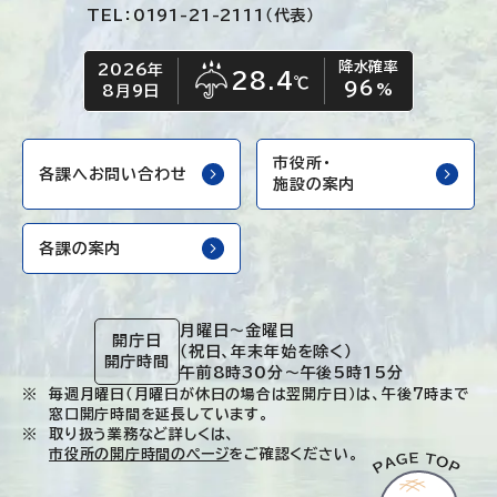
TEL：0191-21-2111（代表）
降水確率
2026年
今日の日付
今日の天気
28.4
℃
96
雨
%
8月9日
市役所・
各課へお問い合わせ
施設の案内
各課の案内
月曜日～金曜日
開庁日
（祝日、年末年始を除く）
開庁時間
午前8時30分～午後5時15分
毎週月曜日（月曜日が休日の場合は翌開庁日）は、午後7時まで
窓口開庁時間を延長しています。
取り扱う業務など詳しくは、
市役所の開庁時間のページ
をご確認ください。