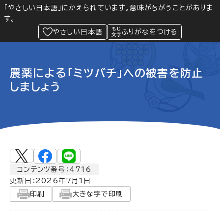
「やさしい日本語」にかえられています。意味がちがうことがありま
す。
防災
Language
閲覧支援
メニュー
緊急情報
やさしい日本語
ふりがなをつける
農薬による「ミツバチ」への被害を防止
しましょう
コンテンツ番号：4716
更新日：
2026年7月1日
印刷
大きな字で印刷