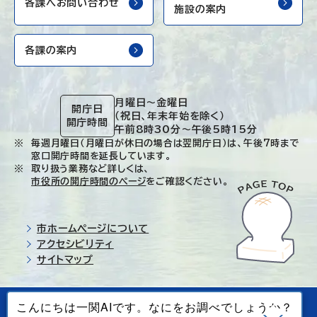
各課へお問い合わせ
施設の案内
各課の案内
月曜日～金曜日
開庁日
（祝日、年末年始を除く）
開庁時間
午前8時30分～午後5時15分
毎週月曜日（月曜日が休日の場合は翌開庁日）は、午後7時まで
窓口開庁時間を延長しています。
取り扱う業務など詳しくは、
市役所の開庁時間のページ
をご確認ください。
市ホームページについて
アクセシビリティ
サイトマップ
© Ichinoseki-city. All rights reserved.