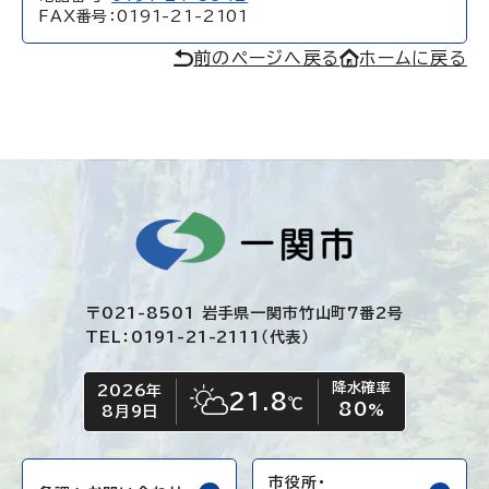
FAX番号：0191-21-2101
前のページへ戻る
ホームに戻る
〒021-8501 岩手県一関市竹山町7番2号
TEL：0191-21-2111（代表）
降水確率
2026年
今日の日付
今日の天気
21.8
℃
80
晴れ時々くもり
%
8月9日
市役所・