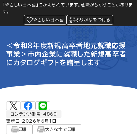
「やさしい日本語」にかえられています。意味がちがうことがありま
す。
防災
Language
閲覧支援
メニュー
緊急情報
やさしい日本語
ふりがなをつける
＜令和８年度新規高卒者地元就職応援
事業＞市内企業に就職した新規高卒者
にカタログギフトを贈呈します
コンテンツ番号：4860
更新日：
2026年6月1日
印刷
大きな字で印刷