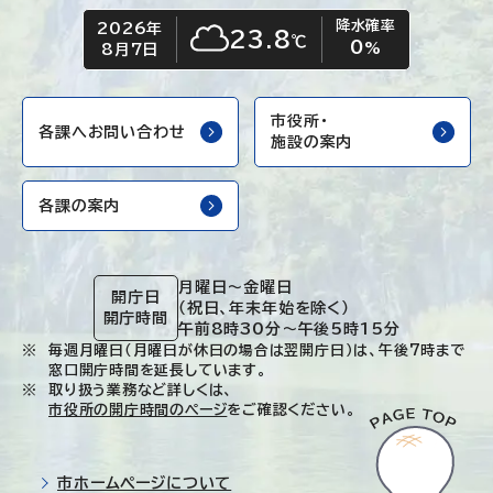
降水確率
2026年
今日の日付
今日の天気
23.8
℃
0
くもり
%
8月7日
市役所・
各課へお問い合わせ
施設の案内
各課の案内
月曜日～金曜日
開庁日
（祝日、年末年始を除く）
開庁時間
午前8時30分～午後5時15分
毎週月曜日（月曜日が休日の場合は翌開庁日）は、午後7時まで
窓口開庁時間を延長しています。
取り扱う業務など詳しくは、
市役所の開庁時間のページ
をご確認ください。
市ホームページについて