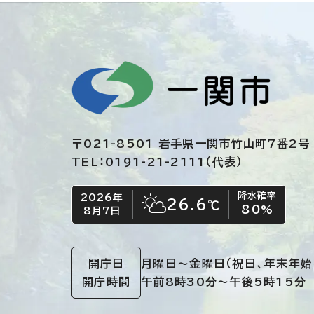
〒021-8501 岩手県一関市竹山町7番2号
TEL：0191-21-2111（代表）
降水確率
2026年
今日の日付
今日の天気
26.6
℃
80
%
8月7日
晴れ時々くもり
開庁日
月曜日～金曜日
（祝日、年末年始
開庁時間
午前8時30分～午後5時15分