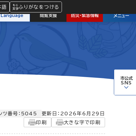
本語
ふりがなをつける
防災
・
緊急情報
Language
閲覧支援
メニュー
市公式
SNS
ンツ番号：5045
更新日：
2026年6月29日
印刷
大きな字で印刷