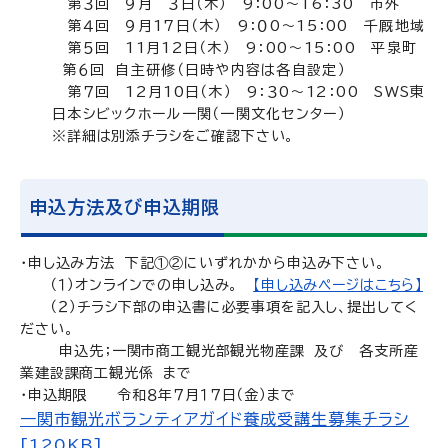
第３回 ９月 ３日（木） 9：00～16：30 市外
第４回 ９月17日（木） 9：０0～15：00 千厩地域
第５回 11月12日（木） 9：00～15：00 平泉町
第６回 自主研修（日時や内容は各自設定）
第７回 12月10日（木） 9：３0～12：00 SWS東
日本シビックホール一関（一関文化センター）
※詳細は別添チラシをご確認下さい。
申込方法及び申込期限
・申し込み方法 下記①②にいずれかから申込み下さい。
（１）オンラインでの申し込み。
【申し込みページはこちら】
（２）チラシ下部の申込書に必要事項を記入し、提出してく
ださい。
申込先；一関市商工観光部観光物産課 及び 各支所産
業建設課商工観光係 まで
・申込期限 令和８年７月１７日（金）まで
一関市観光ボランティアガイド養成受講生募集チラシ
[120KB]