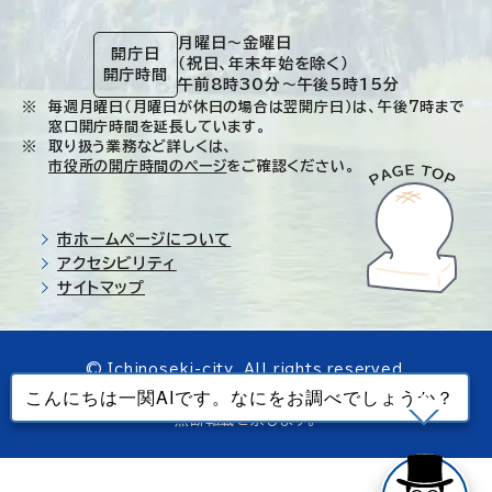
月曜日～金曜日
開庁日
（祝日、年末年始を除く）
開庁時間
午前8時30分～午後5時15分
毎週月曜日（月曜日が休日の場合は翌開庁日）は、午後7時まで
窓口開庁時間を延長しています。
取り扱う業務など詳しくは、
市役所の開庁時間のページ
をご確認ください。
市ホームページについて
アクセシビリティ
サイトマップ
© Ichinoseki-city. All rights reserved.
当ホームページで使用しているすべてのデータの
無断転載を禁じます。