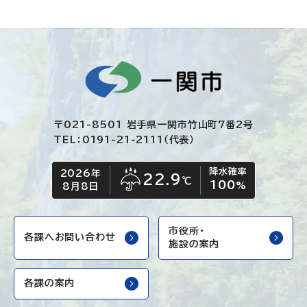
〒021-8501 岩手県一関市竹山町7番2号
TEL：0191-21-2111（代表）
降水確率
2026年
今日の日付
今日の天気
22.9
℃
100
雨
%
8月8日
市役所・
各課へお問い合わせ
施設の案内
各課の案内