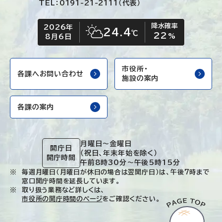
TEL：0191-21-2111（代表）
降水確率
2026年
今日の日付
今日の天気
24.4
℃
22
晴れ時々くもり
%
8月6日
市役所・
各課へお問い合わせ
施設の案内
各課の案内
月曜日～金曜日
開庁日
（祝日、年末年始を除く）
開庁時間
午前8時30分～午後5時15分
毎週月曜日（月曜日が休日の場合は翌開庁日）は、午後7時まで
窓口開庁時間を延長しています。
取り扱う業務など詳しくは、
市役所の開庁時間のページ
をご確認ください。