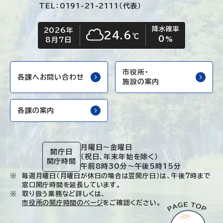
TEL：0191-21-2111（代表）
降水確率
2026年
今日の日付
今日の天気
24.6
℃
0
くもり
%
8月7日
市役所・
各課へお問い合わせ
施設の案内
各課の案内
月曜日～金曜日
開庁日
（祝日、年末年始を除く）
開庁時間
午前8時30分～午後5時15分
毎週月曜日（月曜日が休日の場合は翌開庁日）は、午後7時まで
窓口開庁時間を延長しています。
取り扱う業務など詳しくは、
市役所の開庁時間のページ
をご確認ください。