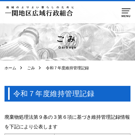
ページ本文へ移動
ごみ
Garbage
ホーム
ごみ
令和７年度維持管理記録
令和７年度維持管理記録
廃棄物処理法第９条の３第６項に基づき維持管理記録情報
を下記により公表します