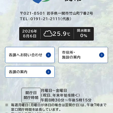
〒021-8501 岩手県一関市竹山町7番2号
TEL：0191-21-2111（代表）
降水確率
2026年
今日の日付
今日の天気
25.9
℃
0
くもり
%
8月6日
市役所・
各課へお問い合わせ
施設の案内
各課の案内
月曜日～金曜日
開庁日
（祝日、年末年始を除く）
開庁時間
午前8時30分～午後5時15分
毎週月曜日（月曜日が休日の場合は翌開庁日）は、午後7時まで
窓口開庁時間を延長しています。