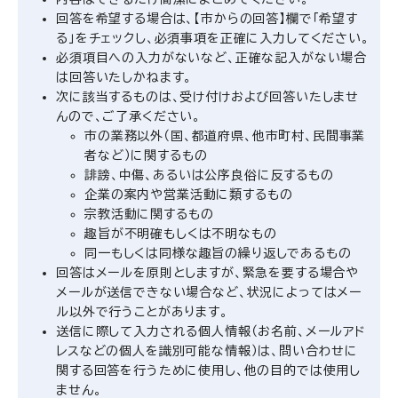
回答を希望する場合は、【市からの回答】欄で「希望す
る」をチェックし、必須事項を正確に入力してください。
必須項目への入力がないなど、正確な記入がない場合
は回答いたしかねます。
次に該当するものは、受け付けおよび回答いたしませ
んので、ご了承ください。
市の業務以外（国、都道府県、他市町村、民間事業
者など）に関するもの
誹謗、中傷、あるいは公序良俗に反するもの
企業の案内や営業活動に類するもの
宗教活動に関するもの
趣旨が不明確もしくは不明なもの
同一もしくは同様な趣旨の繰り返しであるもの
回答はメールを原則としますが、緊急を要する場合や
メールが送信できない場合など、状況によってはメー
ル以外で行うことがあります。
送信に際して入力される個人情報（お名前、メールアド
レスなどの個人を識別可能な情報）は、問い合わせに
関する回答を行うために使用し、他の目的では使用し
ません。