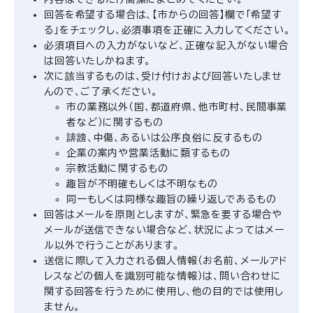
回答を希望する場合は、【市からの回答】欄で「希望す
る」をチェックし、必須事項を正確に入力してください。
必須項目への入力がないなど、正確な記入がない場合
は回答いたしかねます。
次に該当するものは、受け付けおよび回答いたしませ
んので、ご了承ください。
市の業務以外（国、都道府県、他市町村、民間事業
者など）に関するもの
誹謗、中傷、あるいは公序良俗に反するもの
企業の案内や営業活動に類するもの
宗教活動に関するもの
趣旨が不明確もしくは不明なもの
同一もしくは同様な趣旨の繰り返しであるもの
回答はメールを原則としますが、緊急を要する場合や
メールが送信できない場合など、状況によってはメー
ル以外で行うことがあります。
送信に際して入力される個人情報（お名前、メールアド
レスなどの個人を識別可能な情報）は、問い合わせに
関する回答を行うために使用し、他の目的では使用し
ません。