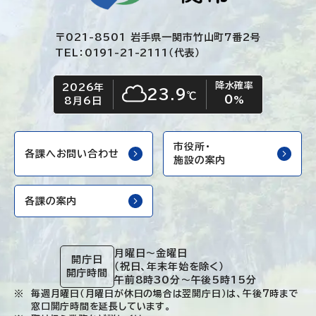
〒021-8501 岩手県一関市竹山町7番2号
TEL：0191-21-2111（代表）
降水確率
2026年
今日の日付
今日の天気
23.9
℃
0
くもり
%
8月6日
市役所・
各課へお問い合わせ
施設の案内
各課の案内
月曜日～金曜日
開庁日
（祝日、年末年始を除く）
開庁時間
午前8時30分～午後5時15分
毎週月曜日（月曜日が休日の場合は翌開庁日）は、午後7時まで
窓口開庁時間を延長しています。