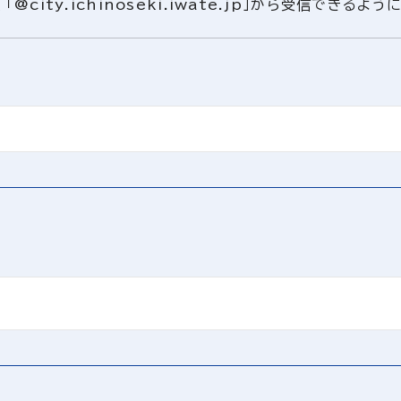
city.ichinoseki.iwate.jp」から受信できるよ