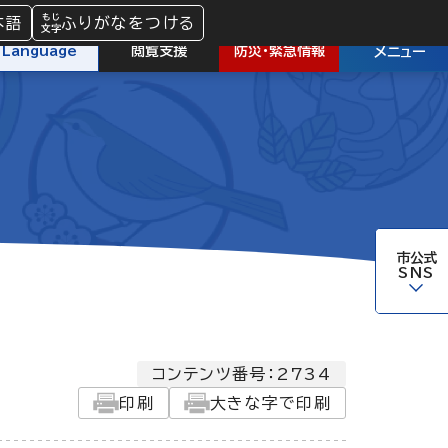
本語
ふりがなをつける
防災
・
緊急情報
Language
閲覧支援
メニュー
市公式
SNS
コンテンツ番号：2734
印刷
大きな字で印刷