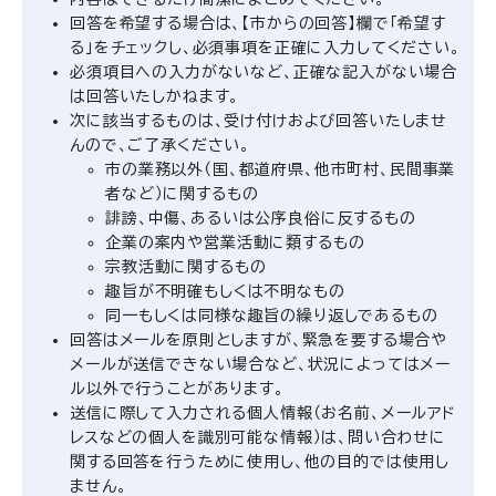
回答を希望する場合は、【市からの回答】欄で「希望す
る」をチェックし、必須事項を正確に入力してください。
必須項目への入力がないなど、正確な記入がない場合
は回答いたしかねます。
次に該当するものは、受け付けおよび回答いたしませ
んので、ご了承ください。
市の業務以外（国、都道府県、他市町村、民間事業
者など）に関するもの
誹謗、中傷、あるいは公序良俗に反するもの
企業の案内や営業活動に類するもの
宗教活動に関するもの
趣旨が不明確もしくは不明なもの
同一もしくは同様な趣旨の繰り返しであるもの
回答はメールを原則としますが、緊急を要する場合や
メールが送信できない場合など、状況によってはメー
ル以外で行うことがあります。
送信に際して入力される個人情報（お名前、メールアド
レスなどの個人を識別可能な情報）は、問い合わせに
関する回答を行うために使用し、他の目的では使用し
ません。