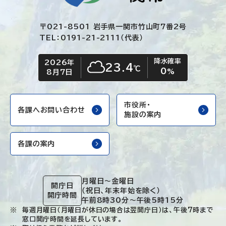
〒021-8501 岩手県一関市竹山町7番2号
TEL：0191-21-2111（代表）
降水確率
2026年
今日の日付
今日の天気
23.4
℃
0
くもり
%
8月7日
市役所・
各課へお問い合わせ
施設の案内
各課の案内
月曜日～金曜日
開庁日
（祝日、年末年始を除く）
開庁時間
午前8時30分～午後5時15分
毎週月曜日（月曜日が休日の場合は翌開庁日）は、午後7時まで
窓口開庁時間を延長しています。