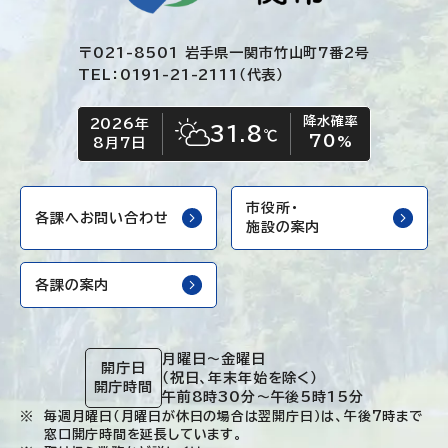
〒021-8501 岩手県一関市竹山町7番2号
TEL：0191-21-2111（代表）
降水確率
2026年
今日の日付
今日の天気
31.8
℃
70
晴れ時々くもり
%
8月7日
市役所・
各課へお問い合わせ
施設の案内
各課の案内
月曜日～金曜日
開庁日
（祝日、年末年始を除く）
開庁時間
午前8時30分～午後5時15分
毎週月曜日（月曜日が休日の場合は翌開庁日）は、午後7時まで
窓口開庁時間を延長しています。