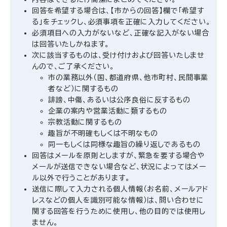
回答を希望する場合は、【市からの回答】欄で「希望す
る」をチェックし、必須事項を正確に入力してください。
必須項目への入力がないなど、正確な記入がない場合
は回答いたしかねます。
次に該当するものは、受け付けおよび回答いたしませ
んので、ご了承ください。
市の業務以外（国、都道府県、他市町村、民間事業
者など）に関するもの
誹謗、中傷、あるいは公序良俗に反するもの
企業の案内や営業活動に類するもの
宗教活動に関するもの
趣旨が不明確もしくは不明なもの
同一もしくは同様な趣旨の繰り返しであるもの
回答はメールを原則としますが、緊急を要する場合や
メールが送信できない場合など、状況によってはメー
ル以外で行うことがあります。
送信に際して入力される個人情報（お名前、メールアド
レスなどの個人を識別可能な情報）は、問い合わせに
関する回答を行うために使用し、他の目的では使用し
ません。