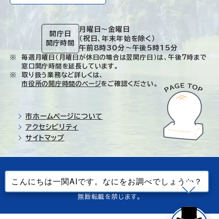
月曜日～金曜日
開庁日
（祝日、年末年始を除く）
開庁時間
午前8時30分～午後5時15分
毎週月曜日（月曜日が休日の場合は翌開庁日）は、午後7時まで
窓口開庁時間を延長しています。
取り扱う業務など詳しくは、
市役所の開庁時間のページ
をご確認ください。
市ホームページについて
アクセシビリティ
サイトマップ
© Ichinoseki-city. All rights reserved.
当ホームページで使用しているすべてのデータの
無断転載を禁じます。