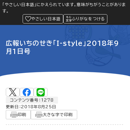
「やさしい日本語」にかえられています。意味がちがうことがありま
す。
防災
Language
閲覧支援
メニュー
緊急情報
やさしい日本語
ふりがなをつける
広報いちのせき「I-style」2018年9
月1日号
コンテンツ番号：1278
更新日：
2018年8月25日
印刷
大きな字で印刷