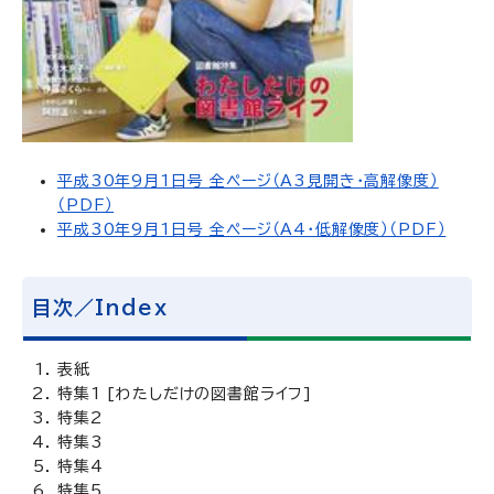
平成30年9月1日号 全ページ（A3見開き・高解像度）
（PDF）
平成30年9月1日号 全ページ（A4・低解像度）（PDF）
目次／Index
表紙
特集1 [わたしだけの図書館ライフ]
特集2
特集3
特集4
特集5