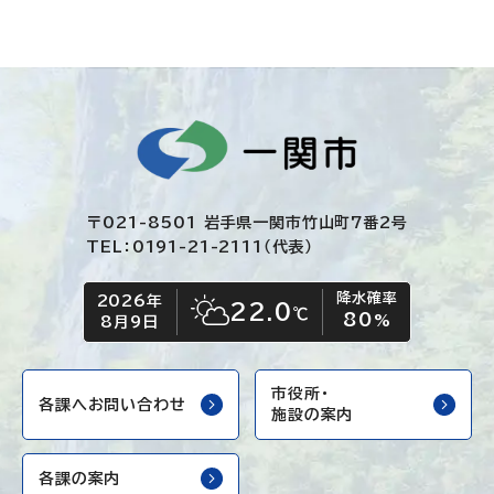
〒021-8501 岩手県一関市竹山町7番2号
TEL：0191-21-2111（代表）
降水確率
2026年
今日の日付
今日の天気
22.0
℃
80
晴れ時々くもり
%
8月9日
市役所・
各課へお問い合わせ
施設の案内
各課の案内