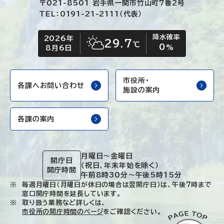
〒021-8501 岩手県一関市竹山町7番2号
TEL：0191-21-2111（代表）
降水確率
2026年
今日の日付
今日の天気
29.7
℃
0
晴れ時々くもり
%
8月6日
市役所・
各課へお問い合わせ
施設の案内
各課の案内
月曜日～金曜日
開庁日
（祝日、年末年始を除く）
開庁時間
午前8時30分～午後5時15分
毎週月曜日（月曜日が休日の場合は翌開庁日）は、午後7時まで
窓口開庁時間を延長しています。
取り扱う業務など詳しくは、
市役所の開庁時間のページ
をご確認ください。