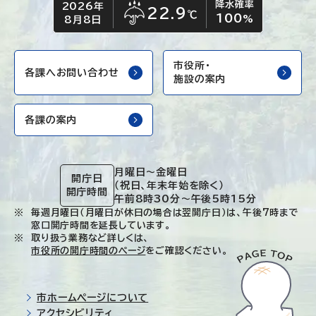
降水確率
2026年
今日の日付
今日の天気
22.9
℃
100
雨
%
8月8日
市役所・
各課へお問い合わせ
施設の案内
各課の案内
月曜日～金曜日
開庁日
（祝日、年末年始を除く）
開庁時間
午前8時30分～午後5時15分
毎週月曜日（月曜日が休日の場合は翌開庁日）は、午後7時まで
窓口開庁時間を延長しています。
取り扱う業務など詳しくは、
市役所の開庁時間のページ
をご確認ください。
市ホームページについて
アクセシビリティ