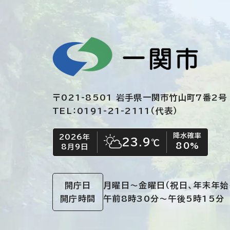
〒021-8501 岩手県一関市竹山町7番2号
TEL：0191-21-2111（代表）
降水確率
2026年
今日の日付
今日の天気
23.9
℃
80
%
8月9日
晴れ時々くもり
開庁日
月曜日～金曜日
（祝日、年末年始
開庁時間
午前8時30分～午後5時15分