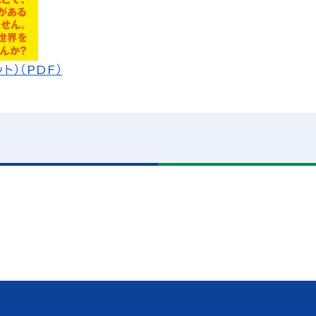
）（PDF）