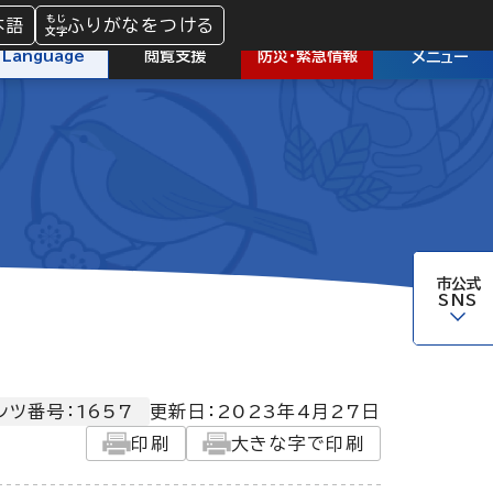
本語
ふりがなをつける
防災
・
緊急情報
Language
閲覧支援
メニュー
市公式
SNS
ンツ番号：1657
更新日：
2023年4月27日
印刷
大きな字で印刷