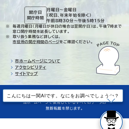
月曜日～金曜日
開庁日
（祝日、年末年始を除く）
開庁時間
午前8時30分～午後5時15分
毎週月曜日（月曜日が休日の場合は翌開庁日）は、午後7時まで
窓口開庁時間を延長しています。
取り扱う業務など詳しくは、
市役所の開庁時間のページ
をご確認ください。
市ホームページについて
アクセシビリティ
サイトマップ
© Ichinoseki-city. All rights reserved.
当ホームページで使用しているすべてのデータの
無断転載を禁じます。