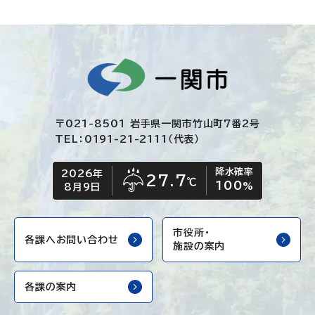
〒021-8501 岩手県一関市竹山町7番2号
TEL：0191-21-2111（代表）
降水確率
2026年
今日の日付
今日の天気
27.7
℃
100
雨
%
8月9日
市役所・
各課へお問い合わせ
施設の案内
各課の案内