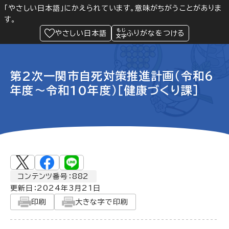
「やさしい日本語」にかえられています。意味がちがうことがありま
す。
防災
Language
閲覧支援
メニュー
緊急情報
やさしい日本語
ふりがなをつける
第2次一関市自死対策推進計画（令和6
年度～令和10年度）［健康づくり課］
コンテンツ番号：882
更新日：
2024年3月21日
印刷
大きな字で印刷