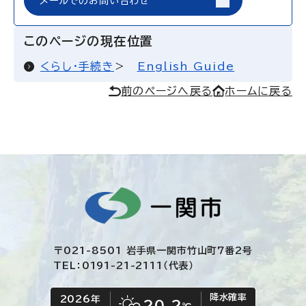
メールでのお問い合わせ
このページの現在位置
くらし・手続き
English Guide
前のページへ戻る
ホームに戻る
〒021-8501 岩手県一関市竹山町7番2号
TEL：0191-21-2111（代表）
降水確率
2026年
今日の日付
今日の天気
20.2