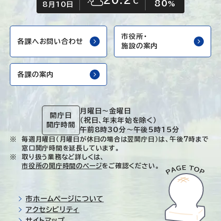
℃
80
晴れ時々くもり
%
8月10日
市役所・
各課へお問い合わせ
施設の案内
各課の案内
月曜日～金曜日
開庁日
（祝日、年末年始を除く）
開庁時間
午前8時30分～午後5時15分
毎週月曜日（月曜日が休日の場合は翌開庁日）は、午後7時まで
窓口開庁時間を延長しています。
取り扱う業務など詳しくは、
市役所の開庁時間のページ
をご確認ください。
市ホームページについて
アクセシビリティ
サイトマップ