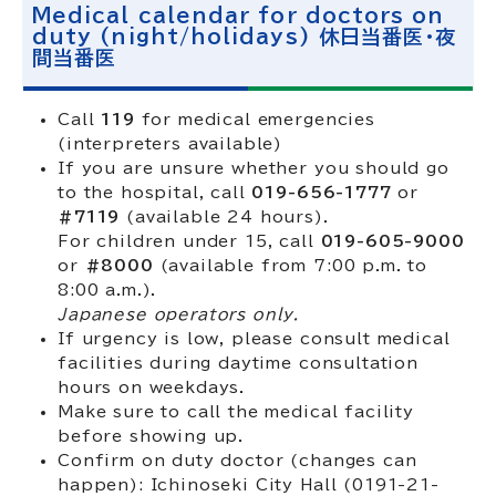
Medical calendar for doctors on
duty (night/holidays) 休日当番医・夜
間当番医
Call
119
for medical emergencies
(interpreters available)
If you are unsure whether you should go
to the hospital, call
019-656-1777
or
#7119
(available 24 hours).
For children under 15, call
019-605-9000
or
#8000
(available from 7:00 p.m. to
8:00 a.m.).
Japanese operators only.
If urgency is low, please consult medical
facilities during daytime consultation
hours on weekdays.
Make sure to call the medical facility
before showing up.
Confirm on duty doctor (changes can
happen): Ichinoseki City Hall (0191-21-