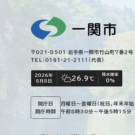
〒021-8501 岩手県一関市竹山町7番2号
TEL：0191-21-2111（代表）
降水確率
2026年
今日の日付
今日の天気
26.9
℃
0
%
8月8日
晴れ時々くもり
開庁日
月曜日～金曜日
（祝日、年末年始
開庁時間
午前8時30分～午後5時15分