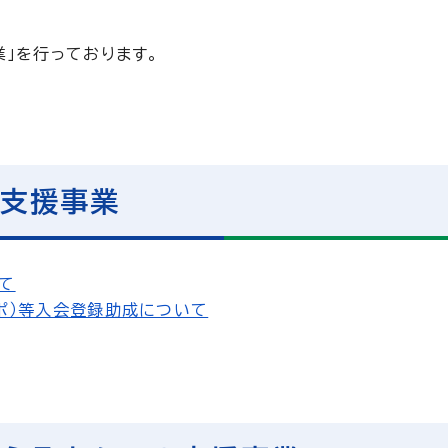
」を行っております。
の支援事業
て
サポ）等入会登録助成について