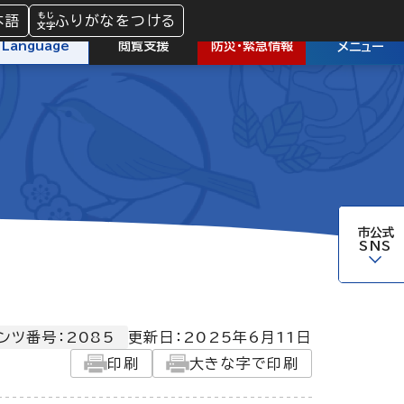
本語
ふりがなをつける
防災
・
緊急情報
Language
閲覧支援
メニュー
市公式
SNS
ンツ番号：2085
更新日：
2025年6月11日
印刷
大きな字で印刷