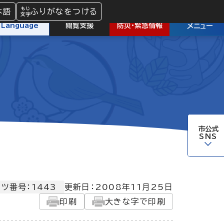
本語
ふりがなをつける
防災
・
緊急情報
Language
閲覧支援
メニュー
市公式
SNS
ツ番号：1443
更新日：
2008年11月25日
印刷
大きな字で印刷