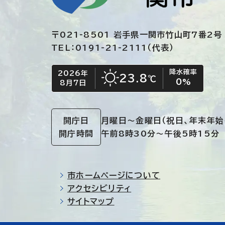
〒021-8501 岩手県一関市竹山町7番2号
TEL：0191-21-2111（代表）
降水確率
2026年
今日の日付
今日の天気
23.8
℃
0
%
8月7日
晴れ
開庁日
月曜日～金曜日
（祝日、年末年始
開庁時間
午前8時30分～午後5時15分
市ホームページについて
アクセシビリティ
サイトマップ