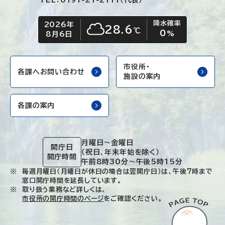
TEL：0191-21-2111（代表）
降水確率
2026年
今日の日付
今日の天気
28.6
℃
0
くもり
%
8月6日
市役所・
各課へお問い合わせ
施設の案内
各課の案内
月曜日～金曜日
開庁日
（祝日、年末年始を除く）
開庁時間
午前8時30分～午後5時15分
毎週月曜日（月曜日が休日の場合は翌開庁日）は、午後7時まで
窓口開庁時間を延長しています。
取り扱う業務など詳しくは、
市役所の開庁時間のページ
をご確認ください。