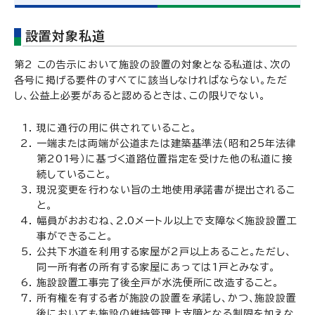
設置対象私道
第2 この告示において施設の設置の対象となる私道は、次の
各号に掲げる要件のすべてに該当しなければならない。ただ
し、公益上必要があると認めるときは、この限りでない。
現に通行の用に供されていること。
一端または両端が公道または建築基準法（昭和25年法律
第201号）に基づく道路位置指定を受けた他の私道に接
続していること。
現況変更を行わない旨の土地使用承諾書が提出されるこ
と。
幅員がおおむね、2.0メートル以上で支障なく施設設置工
事ができること。
公共下水道を利用する家屋が2戸以上あること。ただし、
同一所有者の所有する家屋にあっては1戸とみなす。
施設設置工事完了後全戸が水洗便所に改造すること。
所有権を有する者が施設の設置を承諾し、かつ、施設設置
後においても施設の維持管理上支障となる制限を加えな