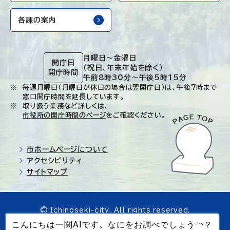
各課の案内
月曜日～金曜日
開庁日
（祝日、年末年始を除く）
開庁時間
午前8時30分～午後5時15分
毎週月曜日（月曜日が休日の場合は翌開庁日）は、午後7時まで
窓口開庁時間を延長しています。
取り扱う業務など詳しくは、
市役所の開庁時間のページ
をご確認ください。
市ホームページについて
アクセシビリティ
サイトマップ
© Ichinoseki-city. All rights reserved.
当ホームページで使用しているすべてのデータの