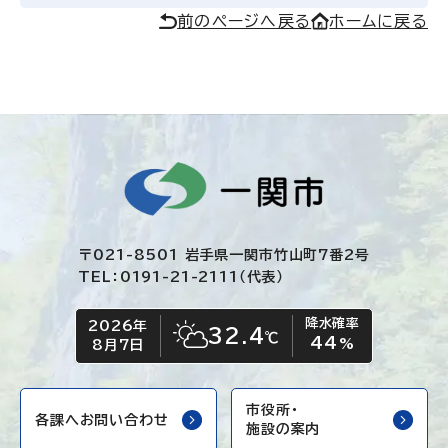
前のページへ戻る
ホームに戻る
〒021-8501 岩手県一関市竹山町7番2号
TEL：0191-21-2111（代表）
降水確率
2026年
今日の日付
今日の天気
32.4
℃
44
晴れ時々くもり
%
8月7日
市役所・
各課へお問い合わせ
施設の案内