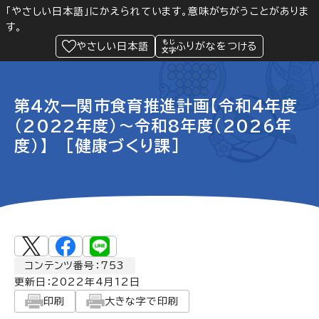
「やさしい日本語」にかえられています。意味がちがうことがありま
す。
防災
Language
閲覧支援
メニュー
緊急情報
やさしい日本語
ふりがなをつける
第4次一関市食育推進計画【令和4年度
（2022年度）～令和8年度（2026年
度）】 [健康づくり課]
コンテンツ番号：753
更新日：
2022年4月12日
印刷
大きな字で印刷