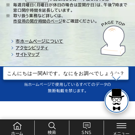
毎週月曜日（月曜日が休日の場合は翌開庁日）は、午後7時まで
窓口開庁時間を延長しています。
取り扱う業務など詳しくは、
市役所の開庁時間のページ
をご確認ください。
市ホームページについて
アクセシビリティ
サイトマップ
© Ichinoseki-city. All rights reserved.
当ホームページで使用しているすべてのデータの
無断転載を禁じます。
検索
SNS
ホーム
メニュー