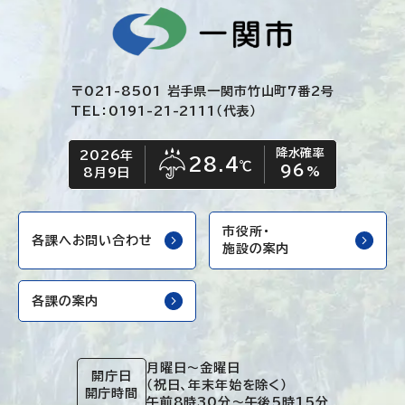
〒021-8501 岩手県一関市竹山町7番2号
TEL：0191-21-2111（代表）
降水確率
2026年
今日の日付
今日の天気
28.4
℃
96
雨
%
8月9日
市役所・
各課へお問い合わせ
施設の案内
各課の案内
月曜日～金曜日
開庁日
（祝日、年末年始を除く）
開庁時間
午前8時30分～午後5時15分