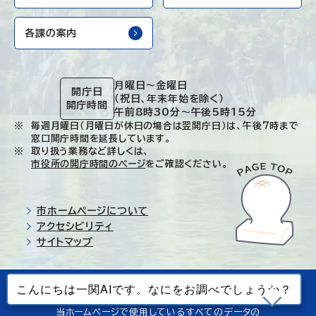
各課の案内
月曜日～金曜日
開庁日
（祝日、年末年始を除く）
開庁時間
午前8時30分～午後5時15分
毎週月曜日（月曜日が休日の場合は翌開庁日）は、午後7時まで
窓口開庁時間を延長しています。
取り扱う業務など詳しくは、
市役所の開庁時間のページ
をご確認ください。
市ホームページについて
アクセシビリティ
サイトマップ
© Ichinoseki-city. All rights reserved.
当ホームページで使用しているすべてのデータの