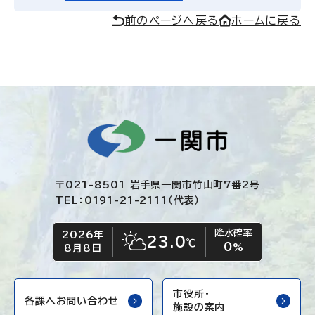
前のページへ戻る
ホームに戻る
〒021-8501 岩手県一関市竹山町7番2号
TEL：0191-21-2111（代表）
降水確率
2026年
今日の日付
今日の天気
23.0
℃
0
晴れ時々くもり
%
8月8日
市役所・
各課へお問い合わせ
施設の案内