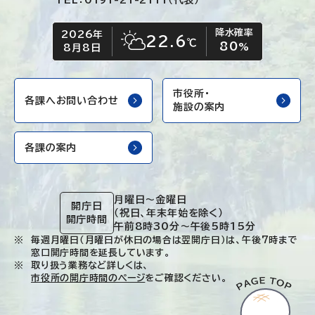
TEL：0191-21-2111（代表）
降水確率
2026年
今日の日付
今日の天気
22.6
℃
80
晴れ時々くもり
%
8月8日
市役所・
各課へお問い合わせ
施設の案内
各課の案内
月曜日～金曜日
開庁日
（祝日、年末年始を除く）
開庁時間
午前8時30分～午後5時15分
毎週月曜日（月曜日が休日の場合は翌開庁日）は、午後7時まで
窓口開庁時間を延長しています。
取り扱う業務など詳しくは、
市役所の開庁時間のページ
をご確認ください。