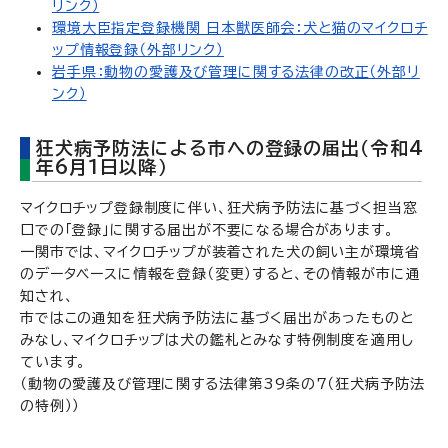
リンク）
環境大臣指定登録機関 日本獣医師会：犬と猫のマイクロチ
ップ情報登録（外部リンク）
岩手県：動物の愛護及び管理に関する法律の改正（外部リ
ンク）
狂犬病予防法による市への登録の届出（令和4
年6月1日以降）
マイクロチップ登録制度に伴い、狂犬病予防法に基づく担当窓
口での「登録」に関する届出が不要になる場合があります。
一関市では、マイクロチップが装着された犬の飼い主が環境省
のデータベースに情報を登録（変更）すると、その情報が市に通
知され、
市ではこの通知を狂犬病予防法に基づく届出があったものと
みなし、マイクロチップは犬の鑑札とみなす特例制度を適用し
ています。
（動物の愛護及び管理に関する法律第39条の7（狂犬病予防法
の特例））