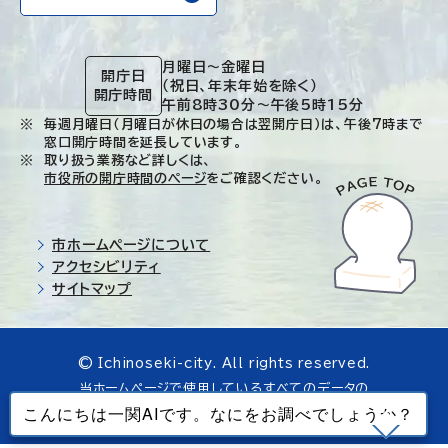
月曜日～金曜日
開庁日
（祝日、年末年始を除く）
開庁時間
午前8時30分～午後5時15分
毎週月曜日（月曜日が休日の場合は翌開庁日）は、午後7時まで
窓口開庁時間を延長しています。
取り扱う業務など詳しくは、
市役所の開庁時間のページ
をご確認ください。
市ホームページについて
アクセシビリティ
サイトマップ
© Ichinoseki-city. All rights reserved.
当ホームページで使用しているすべてのデータの
無断転載を禁じます。