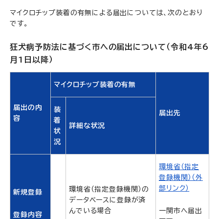
マイクロチップ装着の有無による届出については、次のとおり
です。
狂犬病予防法に基づく市への届出について（令和4年6
月1日以降）
マイクロチップ装着の有無
届出の内
装
届出先
容
着
詳細な状況
状
況
環境省（指定
登録機関）（外
部リンク）
環境省（指定登録機関）の
新規登録
データベースに登録が済
んでいる場合
一関市へ届出
登録内容