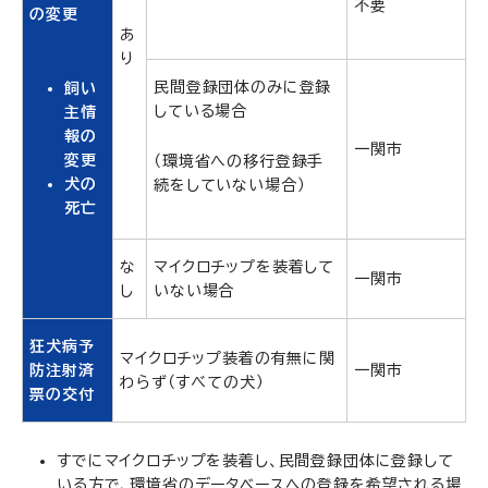
不要
の変更
あ
り
民間登録団体のみに登録
飼い
している場合
主情
報の
一関市
変更
（環境省への移行登録手
犬の
続をしていない場合）
死亡
な
マイクロチップを装着して
一関市
し
いない場合
狂犬病予
マイクロチップ装着の有無に関
防注射済
一関市
わらず（すべての犬）
票の交付
すでにマイクロチップを装着し、民間登録団体に登録して
いる方で、環境省のデータベースへの登録を希望される場