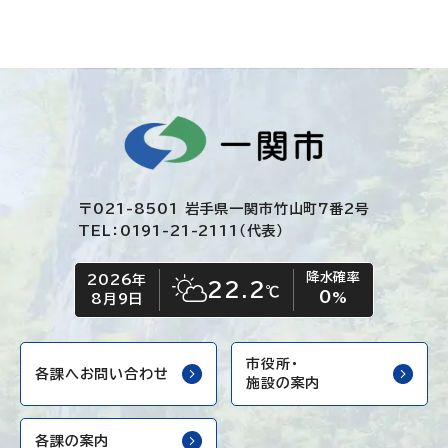
〒021-8501 岩手県一関市竹山町7番2号
TEL：0191-21-2111（代表）
降水確率
2026年
今日の日付
今日の天気
22.2
℃
0
晴れ時々くもり
%
8月9日
市役所・
各課へお問い合わせ
施設の案内
各課の案内