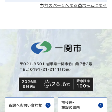
前のページへ戻る
ホームに戻る
〒021-8501 岩手県一関市竹山町7番2号
TEL：0191-21-2111（代表）
降水確率
2026年
今日の日付
今日の天気
26.6
℃
100
雨
%
8月9日
市役所・
各課へお問い合わせ
施設の案内