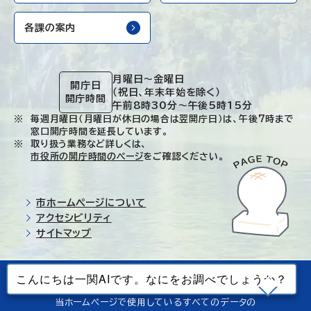
各課の案内
月曜日～金曜日
開庁日
（祝日、年末年始を除く）
開庁時間
午前8時30分～午後5時15分
毎週月曜日（月曜日が休日の場合は翌開庁日）は、午後7時まで
窓口開庁時間を延長しています。
取り扱う業務など詳しくは、
市役所の開庁時間のページ
をご確認ください。
市ホームページについて
アクセシビリティ
サイトマップ
© Ichinoseki-city. All rights reserved.
当ホームページで使用しているすべてのデータの