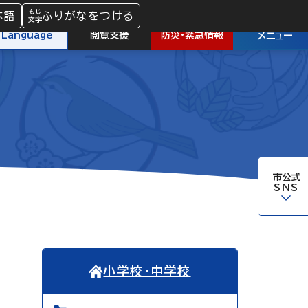
本語
ふりがなをつける
防災
・
緊急情報
Language
閲覧支援
メニュー
市公式
SNS
小学校・中学校