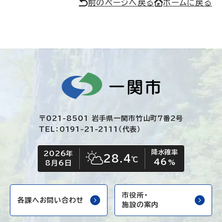
前のページへ戻る
ホームに戻る
〒021-8501 岩手県一関市竹山町7番2号
TEL：0191-21-2111（代表）
降水確率
2026年
今日の日付
今日の天気
28.4
℃
46
晴れ時々くもり
%
8月6日
市役所・
各課へお問い合わせ
施設の案内