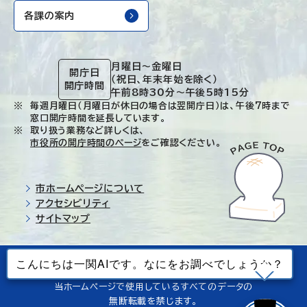
各課の案内
月曜日～金曜日
開庁日
（祝日、年末年始を除く）
開庁時間
午前8時30分～午後5時15分
毎週月曜日（月曜日が休日の場合は翌開庁日）は、午後7時まで
窓口開庁時間を延長しています。
取り扱う業務など詳しくは、
市役所の開庁時間のページ
をご確認ください。
市ホームページについて
アクセシビリティ
サイトマップ
© Ichinoseki-city. All rights reserved.
当ホームページで使用しているすべてのデータの
無断転載を禁じます。