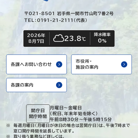
〒021-8501 岩手県一関市竹山町7番2号
TEL：0191-21-2111（代表）
降水確率
2026年
今日の日付
今日の天気
23.8
℃
0
くもり
%
8月7日
市役所・
各課へお問い合わせ
施設の案内
各課の案内
月曜日～金曜日
開庁日
（祝日、年末年始を除く）
開庁時間
午前8時30分～午後5時15分
毎週月曜日（月曜日が休日の場合は翌開庁日）は、午後7時まで
窓口開庁時間を延長しています。
取り扱う業務など詳しくは、