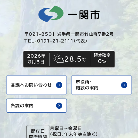
〒021-8501 岩手県一関市竹山町7番2号
TEL：0191-21-2111（代表）
降水確率
2026年
今日の日付
今日の天気
28.5
℃
0
晴れ時々くもり
%
8月8日
市役所・
各課へお問い合わせ
施設の案内
各課の案内
月曜日～金曜日
開庁日
（祝日、年末年始を除く）
開庁時間