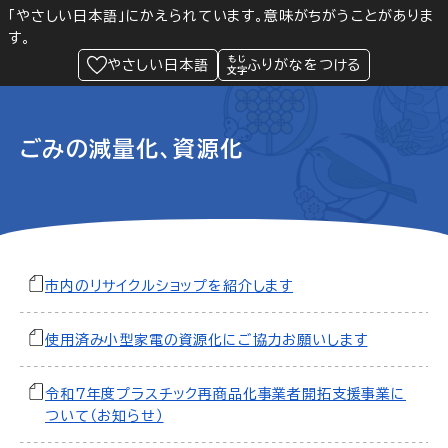
「やさしい日本語」にかえられています。意味がちがうことがありま
す。
防災
Language
閲覧支援
メニュー
緊急情報
やさしい日本語
ふりがなをつける
ごみの減量化、資源化
市内のリサイクルショップを紹介します
使用済み小型家電の資源化にご協力お願いします
令和7年度プラスチック再商品化事業者開拓支援事業に
ついて（お知らせ）