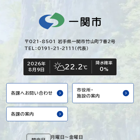
〒021-8501 岩手県一関市竹山町7番2号
TEL：0191-21-2111（代表）
降水確率
2026年
今日の日付
今日の天気
22.2
℃
0
晴れ時々くもり
%
8月9日
市役所・
各課へお問い合わせ
施設の案内
各課の案内
月曜日～金曜日