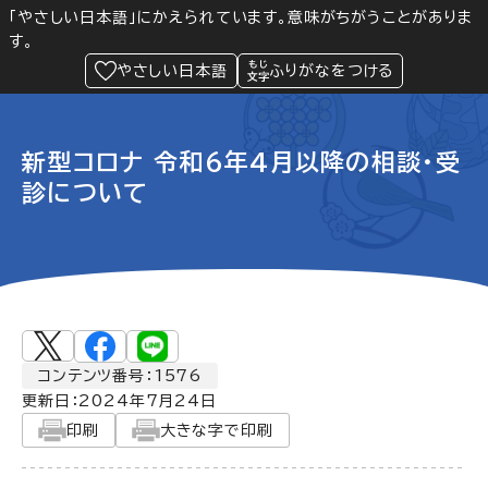
「やさしい日本語」にかえられています。意味がちがうことがありま
す。
防災
Language
閲覧支援
メニュー
緊急情報
やさしい日本語
ふりがなをつける
新型コロナ 令和6年4月以降の相談・受
診について
コンテンツ番号：1576
更新日：
2024年7月24日
印刷
大きな字で印刷