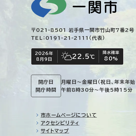
〒021-8501 岩手県一関市竹山町7番2号
TEL：0191-21-2111（代表）
降水確率
2026年
今日の日付
今日の天気
22.5
℃
80
%
8月9日
晴れ時々くもり
開庁日
月曜日～金曜日
（祝日、年末年始
開庁時間
午前8時30分～午後5時15分
市ホームページについて
アクセシビリティ
サイトマップ