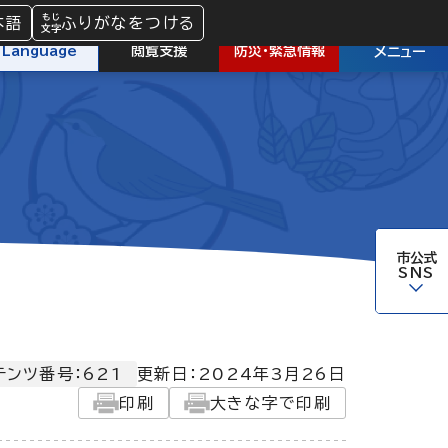
本語
ふりがなをつける
防災
・
緊急情報
Language
閲覧支援
メニュー
市公式
SNS
テンツ番号：621
更新日：
2024年3月26日
印刷
大きな字で印刷