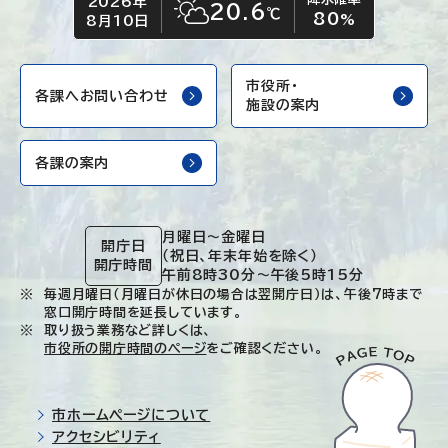
2026年
今日の日付
今日の天気
20.6
℃
80
晴れ時々くもり
%
8月10日
市役所・
各課へお問い合わせ
施設の案内
各課の案内
月曜日～金曜日
開庁日
（祝日、年末年始を除く）
開庁時間
午前8時30分～午後5時15分
毎週月曜日（月曜日が休日の場合は翌開庁日）は、午後7時まで
窓口開庁時間を延長しています。
取り扱う業務など詳しくは、
市役所の開庁時間のページ
をご確認ください。
市ホームページについて
アクセシビリティ