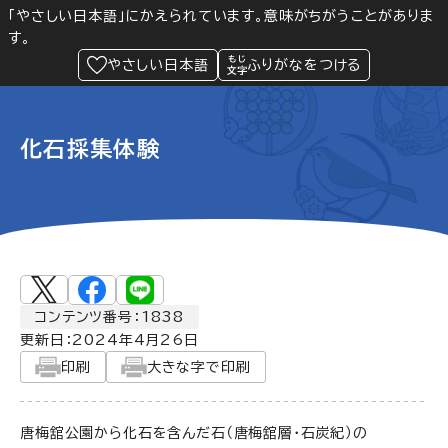
「やさしい日本語」にかえられています。意味がちがうことがありま
す。
防災
Language
閲覧支援
メニュー
緊急情報
やさしい日本語
ふりがなをつける
化石採集体験
コンテンツ番号：1838
更新日：
2024年4月26日
印刷
大きな字で印刷
唐梅舘公園から化石を含んだ石（唐梅舘層・石炭紀）の