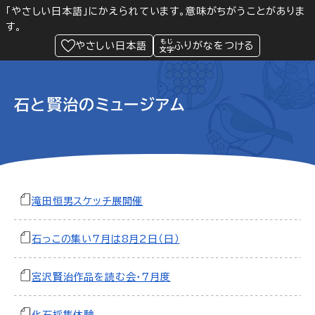
「やさしい日本語」にかえられています。意味がちがうことがありま
す。
防災
Language
閲覧支援
メニュー
緊急情報
やさしい日本語
ふりがなをつける
石と賢治のミュージアム
滝田恒男スケッチ展開催
石っこの集い7月は8月2日（日）
宮沢賢治作品を読む会・７月度