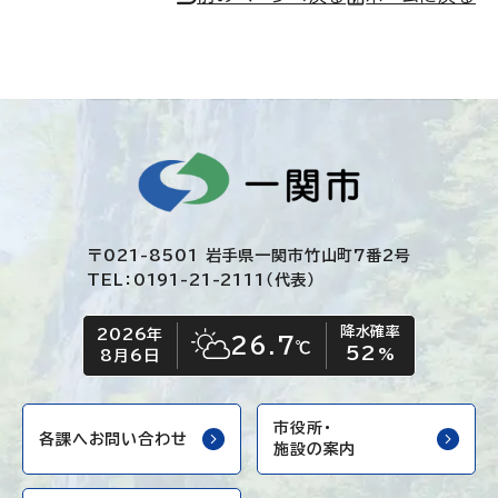
〒021-8501 岩手県一関市竹山町7番2号
TEL：0191-21-2111（代表）
降水確率
2026年
今日の日付
今日の天気
26.7
℃
52
晴れ時々くもり
%
8月6日
市役所・
各課へお問い合わせ
施設の案内