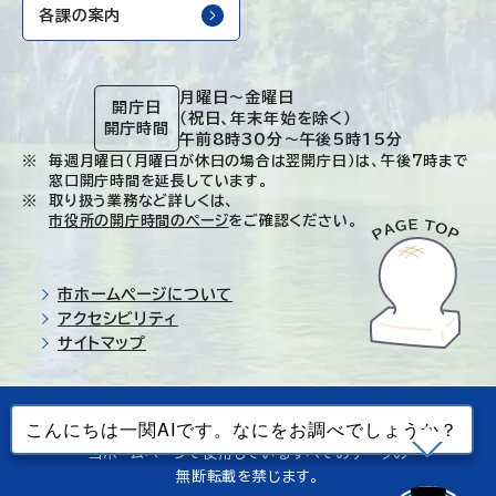
各課の案内
月曜日～金曜日
開庁日
（祝日、年末年始を除く）
開庁時間
午前8時30分～午後5時15分
毎週月曜日（月曜日が休日の場合は翌開庁日）は、午後7時まで
窓口開庁時間を延長しています。
取り扱う業務など詳しくは、
市役所の開庁時間のページ
をご確認ください。
市ホームページについて
アクセシビリティ
サイトマップ
© Ichinoseki-city. All rights reserved.
当ホームページで使用しているすべてのデータの
無断転載を禁じます。