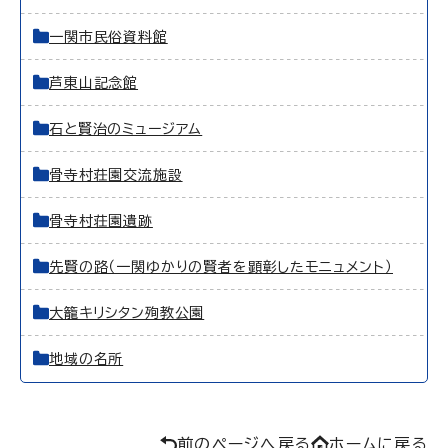
一関市民俗資料館
芦東山記念館
石と賢治のミュージアム
骨寺村荘園交流施設
骨寺村荘園遺跡
先賢の路（一関ゆかりの賢者を顕彰したモニュメント）
大籠キリシタン殉教公園
地域の名所
前のページへ戻る
ホームに戻る