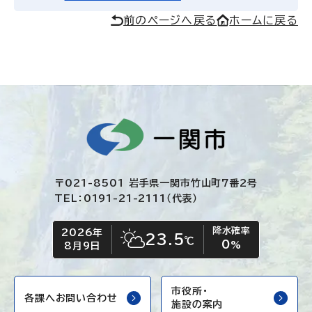
前のページへ戻る
ホームに戻る
〒021-8501 岩手県一関市竹山町7番2号
TEL：0191-21-2111（代表）
降水確率
2026年
今日の日付
今日の天気
23.5
℃
0
晴れ時々くもり
%
8月9日
市役所・
各課へお問い合わせ
施設の案内