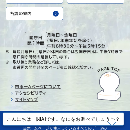
各課の案内
月曜日～金曜日
開庁日
（祝日、年末年始を除く）
開庁時間
午前8時30分～午後5時15分
毎週月曜日（月曜日が休日の場合は翌開庁日）は、午後7時まで
窓口開庁時間を延長しています。
取り扱う業務など詳しくは、
市役所の開庁時間のページ
をご確認ください。
市ホームページについて
アクセシビリティ
サイトマップ
© Ichinoseki-city. All rights reserved.
当ホームページで使用しているすべてのデータの