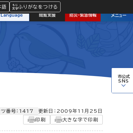
本語
ふりがなをつける
防災
・
緊急情報
Language
閲覧支援
メニュー
市公式
SNS
ツ番号：1417
更新日：
2009年11月25日
印刷
大きな字で印刷