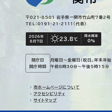
〒021-8501 岩手県一関市竹山町7番2号
TEL：0191-21-2111（代表）
降水確率
2026年
今日の日付
今日の天気
23.8
℃
0
%
8月7日
晴れ
開庁日
月曜日～金曜日
（祝日、年末年始
開庁時間
午前8時30分～午後5時15分
市ホームページについて
アクセシビリティ
サイトマップ