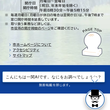
月曜日～金曜日
開庁日
（祝日、年末年始を除く）
開庁時間
午前8時30分～午後5時15分
毎週月曜日（月曜日が休日の場合は翌開庁日）は、午後7時まで
窓口開庁時間を延長しています。
取り扱う業務など詳しくは、
市役所の開庁時間のページ
をご確認ください。
市ホームページについて
アクセシビリティ
サイトマップ
© Ichinoseki-city. All rights reserved.
当ホームページで使用しているすべてのデータの
無断転載を禁じます。