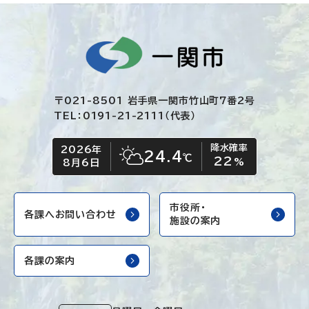
〒021-8501 岩手県一関市竹山町7番2号
TEL：0191-21-2111（代表）
降水確率
2026年
今日の日付
今日の天気
24.4
℃
22
晴れ時々くもり
%
8月6日
市役所・
各課へお問い合わせ
施設の案内
各課の案内