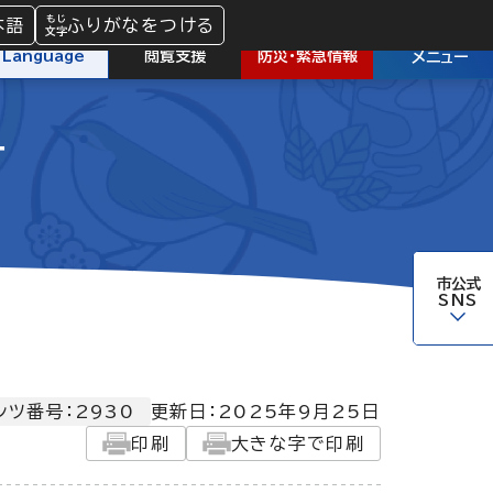
本語
ふりがなをつける
防災
・
緊急情報
Language
閲覧支援
メニュー
号
市公式
SNS
ンツ番号：2930
更新日：
2025年9月25日
印刷
大きな字で印刷