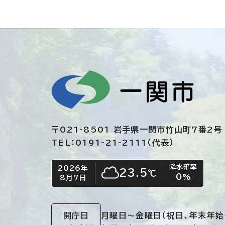
〒021-8501 岩手県一関市竹山町7番2号
TEL：0191-21-2111（代表）
降水確率
2026年
今日の日付
今日の天気
23.5
℃
0
%
8月7日
くもり
開庁日
月曜日～金曜日
（祝日、年末年始