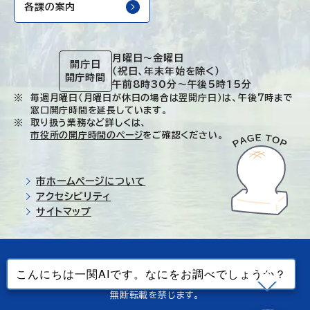
各課の案内
月曜日～金曜日
開庁日
（祝日、年末年始を除く）
開庁時間
午前8時30分～午後5時15分
毎週月曜日（月曜日が休日の場合は翌開庁日）は、午後7時まで
窓口開庁時間を延長しています。
取り扱う業務など詳しくは、
市役所の開庁時間のページ
をご確認ください。
市ホームページについて
アクセシビリティ
サイトマップ
© Ichinoseki-city. All rights reserved.
当ホームページで使用しているすべてのデータの
無断転載を禁じます。