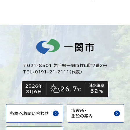
〒021-8501 岩手県一関市竹山町7番2号
TEL：0191-21-2111（代表）
降水確率
2026年
今日の日付
今日の天気
26.7
℃
52
晴れ時々くもり
%
8月6日
市役所・
各課へお問い合わせ
施設の案内